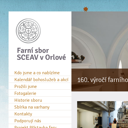
Kdo jsme a co nabízíme
160. výročí farníh
Kalendář bohoslužeb a akcí
Prožili jsme
Fotogalerie
Historie sboru
Sbírka na varhany
Kontakty
Podporují nás
Projekt Přístavba fary