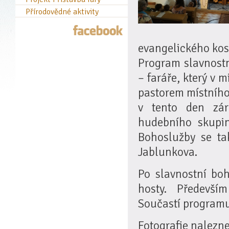
Přírodovědné aktivity
evangelického kos
Program slavnostn
– faráře, který v m
pastorem místního 
v tento den zár
hudebního skupin
Bohoslužby se tak
Jablunkova.
Po slavnostní bo
hosty. Předevší
Součastí programu
Fotografie nalezn