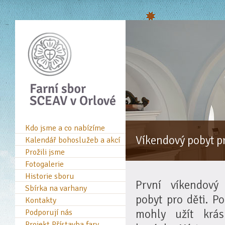
Kdo jsme a co nabízíme
Víkendový pobyt pr
Kalendář bohoslužeb a akcí
Prožili jsme
Fotogalerie
Historie sboru
První víkendový
Sbírka na varhany
pobyt pro děti. Po
Kontakty
mohly užít krá
Podporují nás
Projekt Přístavba fary