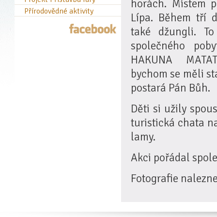
horách. Místem p
Přírodovědné aktivity
Lípa. Během tří d
také džungli. To
společného poby
HAKUNA MATAT
bychom se měli sta
postará Pán Bůh.
Děti si užily spou
turistická chata n
lamy.
Akci pořádal spol
Fotografie nalezn