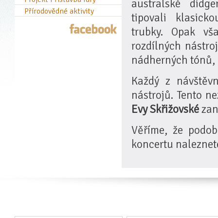
australské didg
Přírodovědné aktivity
tipovali klasi
trubky. Opak vš
rozdílných nástro
nádherných tónů, k
Každý z návštěv
nástrojů. Tento n
Evy Skřižovské
zan
Věříme, že podob
koncertu nalezne