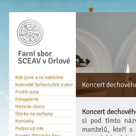
Kdo jsme a co nabízíme
Koncert dechovéh
Kalendář bohoslužeb a akcí
Prožili jsme
Fotogalerie
Historie sboru
Koncert dechovéh
Sbírka na varhany
si pod tímto náz
Kontakty
manželů, kteří s
Podporují nás
Projekt Přístavba fary