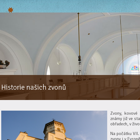
Historie našich zvonů
Zvony, kovové 
známy již ve st
obřadech, v živ
Na počátku VII.
zvony i v Evrop