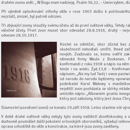
druhém zvonu zněl: „ W Bogu mam nadzieję. Psalm 56,12, – Uwierzyłem, d
Při výměně oplechování střechy věže v roce 1903 došlo k politováního
nejstaší, zmizel, byl patrně odcizen.
Tři zbývající zvony sloužily svému účelu až do první světové války. Tehdy r
válečné účely. První zvon musel sbor odevzdat 28.8.1916, druhý – nejv
odvezen 28.10.1917.
Kostel se odmlčel, sbor zůstal bez 
skutečností nehodlali smířit. Ihned za
nových. Zvažovalo se, komu svěřit zak
německé firmy Weule z Bockenen. P
konfirmandi z roku 1918 a nápis na něm z
tenże i na wieki. Żyd.13,8 – Konfirman
nápisem: „Ale my lud Twój i owce pastwi
od narodu do narodu będziemy opowiad
podnikatel Karol Wałowy s manželko
největší zvon pocházela ze sbírky mlád
umístěn nápis: „Albowiem gruntu innego
który jest założony, który jest Jezus Chr
Slavnostní posvěcení zvonů se konalo 29.září 1918. Letos slavíme sté výroč
V době druhé světové války nebyly tyto zvony naštěstí zkonfiskovány a 
duchovně povznášet další pokolení orlovských sborovníků, vyžadují celkov
oprava schodiště do věže a konstrukce, na které jsou zvony zavěšeny.