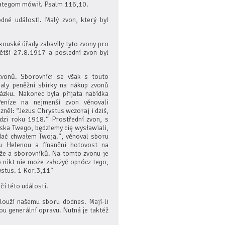
lategom mówił. Psalm 116,10.
dné události. Malý zvon, který byl
akouské úřady zabavily tyto zvony pro
ětší 27.8.1917 a poslední zvon byl
zvonů. Sborovníci se však s touto
čaly peněžní sbírky na nákup zvonů
ázku. Nakonec byla přijata nabídka
eníze na nejmenší zvon věnovali
něl: “Jezus Chrystus wczoraj i dziś,
dzi roku 1918.“ Prostřední zvon, s
ska Twego, będziemy cię wysławiali,
ać chwałem Twoją.“, věnoval sboru
u Helenou a finanční hotovost na
eže a sborovníků. Na tomto zvonu je
 nikt nie może założyć oprócz tego,
ystus. 1 Kor.3,11“
í této události.
slouží našemu sboru dodnes. Mají-li
ou generální opravu. Nutná je taktéž