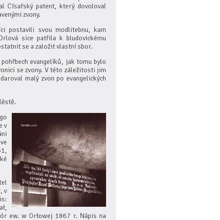
dal Císařský patent, který dovoloval
avenými zvony.
íci postavili svou modlitebnu, kam
Orlová sice patřila k bludovickému
tatnit se a založit vlastní sbor.
i pohřbech evangelíků, jak tomu bylo
onici se zvony. V této záležitosti jim
daroval malý zvon po evangelických
Městě.
ego
e v
áni
 ve
61,
aké
tel
, v
is:
ał,
bór ew. w Orłowej 1867 r. Nápis na