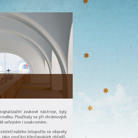
signalizační zvukové nástroje, byly
arověku. Používaly se při chrámových
otě veřejném i soukromém.
 století našeho letopočtu se objevily
ě jako součást křesťanských obřadů.