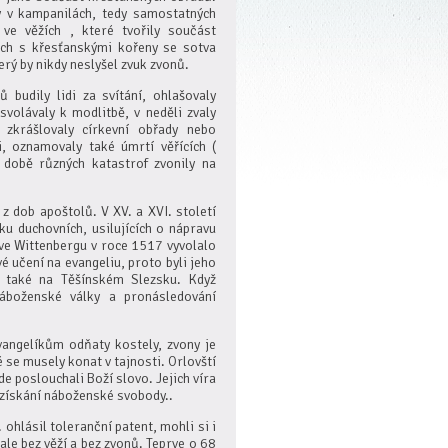
y v kampanilách, tedy samostatných
 ve věžích , které tvořily součást
ch s křesťanskými kořeny se sotva
erý by nikdy neslyšel zvuk zvonů.
 budily lidi za svítání, ohlašovaly
svolávaly k modlitbě, v neděli zvaly
 zkrášlovaly církevní obřady nebo
i, oznamovaly také úmrtí věřících (
 době různých katastrof zvonily na
z dob apoštolů. V XV. a XVI. století
iku duchovních, usilujících o nápravu
 ve Wittenbergu v roce 1517 vyvolalo
é učení na evangeliu, proto byli jeho
e také na Těšínském Slezsku. Když
 náboženské války a pronásledování
angelíkům odňaty kostely, zvony je
 se musely konat v tajnosti. Orlovští
de poslouchali Boží slovo. Jejich víra
vuzískání náboženské svobody..
ohlásil toleranční patent, mohli si i
ale bez věží a bez zvonů. Teprve o 68