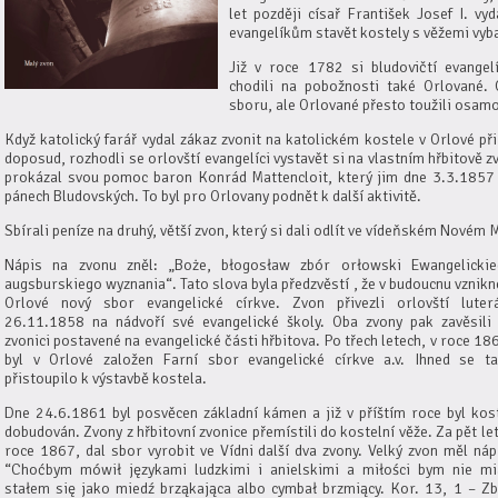
let později císař František Josef I. vy
evangelíkům stavět kostely s věžemi vyb
Již v roce 1782 si bludovičtí evangel
chodili na pobožnosti také Orlované. 
sboru, ale Orlované přesto toužili osamos
Když katolický farář vydal zákaz zvonit na katolickém kostele v Orlové př
doposud, rozhodli se orlovští evangelíci vystavět si na vlastním hřbitově zv
prokázal svou pomoc baron Konrád Mattencloit, který jim dne 3.3.1857 
pánech Bludovských. To byl pro Orlovany podnět k další aktivitě.
Sbírali peníze na druhý, větší zvon, který si dali odlít ve vídeňském Novém 
Nápis na zvonu zněl: „Boże, błogosław zbór orłowski Ewangelicki
augsburskiego wyznania“. Tato slova byla předzvěstí , že v budoucnu vznikn
Orlové nový sbor evangelické církve. Zvon přivezli orlovští luter
26.11.1858 na nádvoří své evangelické školy. Oba zvony pak zavěsili
zvonici postavené na evangelické části hřbitova. Po třech letech, v roce 18
byl v Orlové založen Farní sbor evangelické církve a.v. Ihned se t
přistoupilo k výstavbě kostela.
Dne 24.6.1861 byl posvěcen základní kámen a již v příštím roce byl kos
dobudován. Zvony z hřbitovní zvonice přemístili do kostelní věže. Za pět let
roce 1867, dal sbor vyrobit ve Vídni další dva zvony. Velký zvon měl náp
“Choćbym mówił językami ludzkimi i anielskimi a miłości bym nie mi
stałem się jako miedź brząkająca albo cymbał brzmiący. Kor. 13, 1 – Z