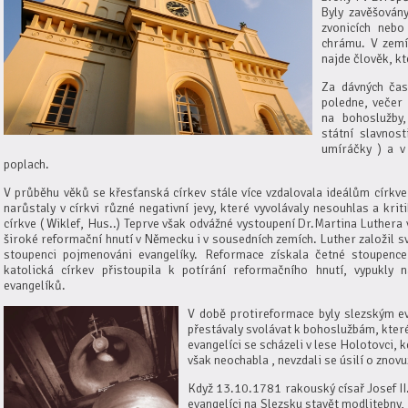
Byly zavěšován
zvonicích nebo
chrámu. V zemí
najde člověk, kt
Za dávných časů
poledne, večer 
na bohoslužby,
státní slavnost
umíráčky ) a v
poplach.
V průběhu věků se křesťanská církev stále více vzdalovala ideálům církve 
narůstaly v církvi různé negativní jevy, které vyvolávaly nesouhlas a krit
církve ( Wiklef, Hus..) Teprve však odvážné vystoupení Dr.Martina Luthera
široké reformační hnutí v Německu i v sousedních zemích. Luther založil sv
stoupenci pojmenováni evangelíky. Reformace získala četné stoupenc
katolická církev přistoupila k potírání reformačního hnutí, vypukly
evangelíků.
V době protireformace byly slezským ev
přestávaly svolávat k bohoslužbám, které
evangelíci se scházeli v lese Holotovci, k
však neochabla , nevzdali se úsilí o zno
Když 13.10.1781 rakouský císař Josef II. 
evangelíci na Slezsku stavět modlitebny, 