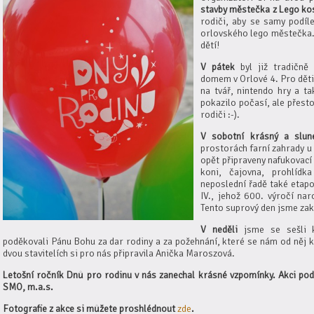
stavby městečka z Lego ko
rodiči, aby se samy podí
orlovského lego městečka.
dětí!
V pátek
byl již tradičně
domem v Orlové 4. Pro děti
na tvář, nintendo hry a 
pokazilo počasí, ale přesto
rodiči :-).
V sobotní krásný a slun
prostorách farní zahrady u 
opět připraveny nafukovací 
koni, čajovna, prohlídka
neposlední řadě také etapo
IV., jehož 600. výročí nar
Tento suprový den jsme za
V neděli
jsme se sešli k
poděkovali Pánu Bohu za dar rodiny a za požehnání, které se nám od něj 
dvou stavitelích si pro nás připravila Anička Maroszová.
Letošní ročník Dnů pro rodinu v nás zanechal krásné vzpomínky. Akci po
SMO, m.a.s.
Fotografie z akce si můžete proshlédnout
zde
.