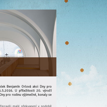
olek Benjamín Orlová akci Dny pro
.5.2016. U příležitosti 20. výročí
 Dny pro rodinu výjimečné, konaly se
řipravili malé překvapení v podobě