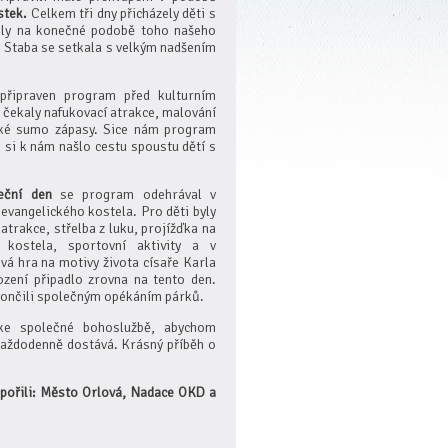
stek.
Celkem tři dny přicházely děti s
lely na konečné podobě toho našeho
 Staba se setkala s velkým nadšením
 připraven program před kulturním
 čekaly nafukovací atrakce, malování
také sumo zápasy. Sice nám program
 si k nám našlo cestu spoustu dětí s
eční den
se program odehrával v
evangelického kostela. Pro děti byly
atrakce, střelba z luku, projížďka na
 kostela, sportovní aktivity a v
vá hra na motivy života císaře Karla
ození připadlo zrovna na tento den.
končili společným opékáním párků.
e společné bohoslužbě, abychom
každodenně dostává. Krásný příběh o
dpořili: Město Orlová, Nadace OKD a