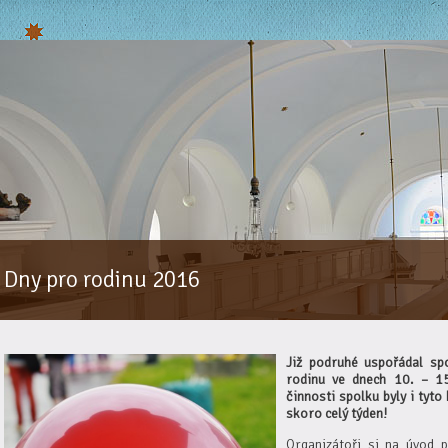
Dny pro rodinu 2016
Již podruhé uspořádal sp
rodinu ve dnech 10. – 15
činnosti spolku byly i tyto
skoro celý týden!
Organizátoři si na úvod p