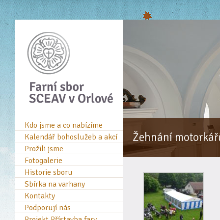
Kdo jsme a co nabízíme
Žehnání motorkář
Kalendář bohoslužeb a akcí
Prožili jsme
Fotogalerie
Historie sboru
Sbírka na varhany
Kontakty
Podporují nás
Projekt Přístavba fary