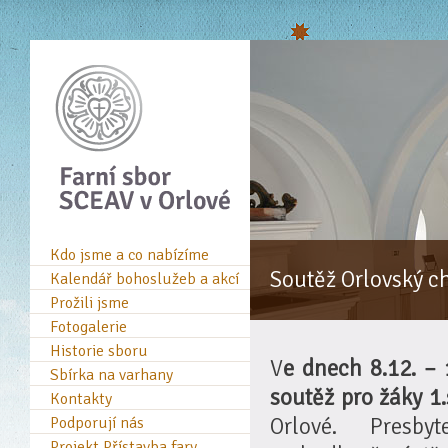
Kdo jsme a co nabízíme
Soutěž Orlovský c
Kalendář bohoslužeb a akcí
Prožili jsme
Fotogalerie
Historie sboru
V
e dnech 8.12. – 
Sbírka na varhany
soutěž pro žáky 1
Kontakty
Orlové. Presby
Podporují nás
Projekt Přístavba fary