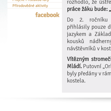
rozhodlo, že úst
Přírodovědné aktivity
práce žáků bude: 
Do 2. ročníku 
přihlásily pouze 
jazykem a Základ
kousků nádhern
návštěvníků v kost
Vítězným stromečk
Mládí.
Putovní „Or
byly předány v rá
kostela.