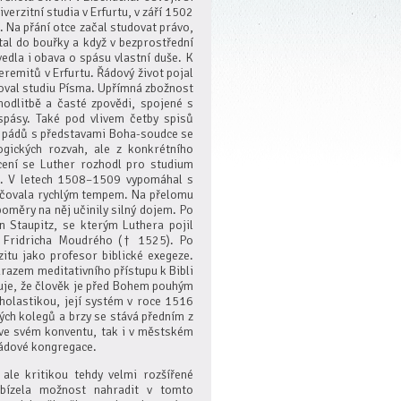
iverzitní studia v Erfurtu, v září 1502
 Na přání otce začal studovat právo,
tal do bouřky a když v bezprostřední
vedla i obava o spásu vlastní duše. K
remitů v Erfurtu. Řádový život pojal
noval studiu Písma. Upřímná zbožnost
odlitbě a časté zpovědi, spojené s
spásy. Také pod vlivem četby spisů
z pádů s představami Boha-soudce se
ogických rozvah, ale z konkrétního
cení se Luther rozhodl pro studium
fii. V letech 1508–1509 vypomáhal s
kračovala rychlým tempem. Na přelomu
oměry na něj učinily silný dojem. Po
n Staupitz, se kterým Luthera pojil
ta Fridricha Moudrého († 1525). Po
zitu jako profesor biblické exegeze.
razem meditativního přístupu k Bibli
zuje, že člověk je před Bohem pouhým
holastikou, její systém v roce 1516
ých kolegů a brzy se stává předním z
 ve svém konventu, tak i v městském
řádové kongregace.
 ale kritikou tehdy velmi rozšířené
nabízela možnost nahradit v tomto