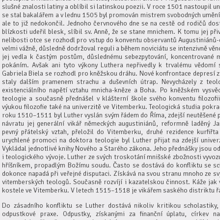
slušné znalosti latiny a oblíbil si latinskou poezii. V roce 1501 nastoupil un
se stal bakalářem a v lednu 1505 byl promován mistrem svobodných umění.
ale to již nedokončil. Jednoho červnového dne se na cestě od rodičů dos
blízkosti udeřil blesk, slíbil sv. Anně, že se stane mnichem. K tomu jej při
nelibosti otce se rozhodl pro vstup do konventu observantů Augustiniánů-e
velmi vážně, důsledně dodržoval reguli a během noviciátu se intenzivně vě
jej vedla k častým postům, důslednému sebezpytování, koncentrované m
pokáním. Avšak ani tyto výkony Luthera nepřivedly k trvalému vědomí 
Gabriela Biela se rozhodl pro kněžskou dráhu. Nové konfrontace depresí 
staly dalším pramenem strachu a duševních útrap. Nevycházely z teol
existenciálního napětí vztahu mnicha-kněze a Boha. Po kněžském vysvě
teologie a současně přednášel v klášterní škole svého konventu filozo
výukou filozofie také na univerzitě ve Vitemberku. Teologická studia po
roku 1510–1511 byl Luther vyslán svým řádem do Říma, zdejší neutěšené p
návratu jej generální vikář německých augustiniánů, reformně laděný Ja
pevný přátelský vztah, přeložil do Vitemberku, druhé rezidence kurfiř
urychlené promoci na doktora teologie byl Luther přijat na zdejší univer
Vykládal jednotlivé knihy Nového a Starého zákona. Jeho přednášky jsou od
i teologického vývoje. Luther ze svých troskotání mnišské zbožnosti vyvo
hříšníkem, propadlým Božímu soudu. Často se dostává do konfliktu se sc
dokonce napadá při veřejné disputaci. Získává na svou stranu mnoho ze sv
vitemberských teologů. Současně rozvíjí i kazatelskou činnost. Káže jak
kostele ve Vitemberku. V letech 1515–1518 je vikářem saského distriktu 
Do zásadního konfliktu se Luther dostává nikoliv kritikou scholastiky,
odpustkové praxe. Odpustky, získanými za finanční úplatu, církev 