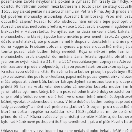
pozemském životě nevykonaná pokání a vymazat tím tresty za hříchy, 
očistci. Konfliktním bodem mezi Lutherem a touto praxí se staly odpustky
1515, aby získal peníze na stavbu chrámu sv. Petra v Říma. Jejich prodej
byl pověřen mohučský arcibiskup Albrecht Braniborský. Proč měl práv
odpustků zájem? Pozadí tohoto obchodu nám umožní lépe pochopit po
Albrecht se stal nedlouho předtím, v roce 1513, arcibiskupem magdeburs
biskupství v Halberstadtu. Pomýšlel ale na další církevní úřad. Lákala 
mohučského, na které již podle kanonického práva neměl nárok. Za vysoký
důstojenství získat, ale protože neměl k dispozici dostatek finančních pr
domu Fuggerů. Přibližně polovina výnosu z prodeje odpustků měla jít p
tomto pozadí však Luther tehdy nevěděl. Když si někteří jeho farníc
mohučského arcibiskupství dominikána Jana Tetzela opatřili, obrátil s
jednom ze svých kázání a 31. října 1517 nesouhlasnými dopisy i na Albrec
něm zastavení prodeje odpustků, jež jsou pouze falešnou zárukou spásy. 
Kristus svou obětí na kříži. Ke svému listu Luther připojil i pověstných 95
jako celoživotního postoje křesťana, papež může pouze vynést církví uložen
může odpustit jedině Bůh. Luther tak zpochybnil samotnou teorii prodeje
přibití 95 tezí na vrata vitemberského zámeckého kostela moderními 
jejich ohlas byl mimořádný. Během pozoruhodně krátké doby se zásluhou ti
si je mohl přečíst ve své rodné řeči, ve srozumitelné němčině. Jejich zveř
běžné, vyvolat akademickou diskusi. V této době se Luther podepisuje pod n
tedy „svobodný“ a mění své jméno na „Luther“. S bojem proti odpustkům
kterému došlo nejspíše na začátku roku 1518: „Zdálo se mi, že do širo
přímo do ráje.“ Různá svědectví je umísťují do věže kláštera, do Luther
bylo radikálně nové pochopení Boží spravedlnosti, jak o ní píše Pavel v lis
Ohlasy na Lutherovo vystoupení na sebe nedaly dlouho čekat. Ještě než d