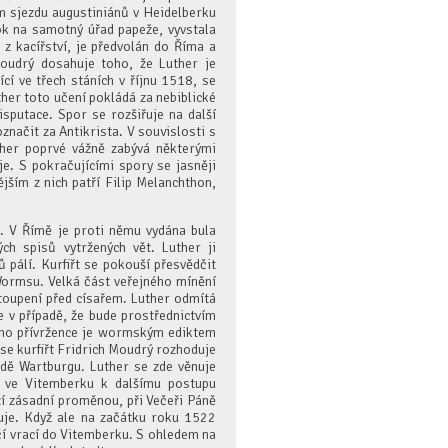
m sjezdu augustiniánů v Heidelberku
tok na samotný úřad papeže, vyvstala
 z kacířství, je předvolán do Říma a
 Moudrý dosahuje toho, že Luther je
í ve třech stáních v říjnu 1518, se
her toto učení pokládá za nebiblické
sputace. Spor se rozšiřuje na další
načit za Antikrista. V souvislosti s
ther poprvé vážně zabývá některými
e. S pokračujícími spory se jasněji
jším z nich patří Filip Melanchthon,
. V Římě je proti němu vydána bula
ch spisů vytržených vět. Luther ji
 pálí. Kurfiřt se pokouší přesvědčit
Wormsu. Velká část veřejného mínění
toupení před císařem. Luther odmítá
e v případě, že bude prostřednictvím
eho přívržence je wormským ediktem
 se kurfiřt Fridrich Moudrý rozhoduje
adě Wartburgu. Luther se zde věnuje
 ve Vitemberku k dalšímu postupu
zí zásadní proměnou, při Večeři Páně
uje. Když ale na začátku roku 1522
čí vrací do Vitemberku. S ohledem na