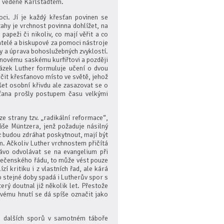
, vedené Karlstadtem.
oci. Jí je každý křesťan povinen se
ahy je vrchnost povinna dohlížet, na
apeži či nikoliv, co mají věřit a co
azatelé a biskupové za pomoci nástroje
y a úprava bohoslužebných zvyklostí.
 novému saskému kurfiřtovi a později
tázek Luther formuluje učení o dvou
rčit křesťanovo místo ve světě, jehož
et osobní křivdu ale zasazovat se o
sťana prošly postupem času velkými
e strany tzv. „radikální reformace“,
áše Müntzera, jenž požaduje násilný
 budou zdráhat poskytnout, mají být
m. Ačkoliv Luther vrchnostem přičítá
ávo odvolávat se na evangelium při
lečenského řádu, to může vést pouze
í kritiku i z vlastních řad, ale kárá
 stejné doby spadá i Lutherův spor s
ý doutnal již několik let. Přestože
vému hnutí se dá spíše označit jako
m dalších sporů v samotném táboře