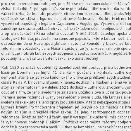
proti vitemberskému teologovi, podařilo se mu na konci dubna na řádové
získat řadu důležitých spojenců. Kurie pokládala Lutherovu kritiku za ú
vážná hrozba, že konflikt povede k církevnímu rozkolu. Luther, podezřelý
současně se stává i figurou na politické šachovnici. Kurfiřt Fridrich
vyslechnut papežským legátem Cajetanem v Augsburgu. Výslech, probíhajíc
zaměřuje na otázku pokladů církve, jež je základem učení o odpustcích. Lut
a oproti očekávání Říma odmítá odvolat. V létě 1519 následuje lipská di
teologická témata, především na samotné papežství, které Luther neváhá oz
odsouzením Jana Husa zpochybňuje i autoritu koncilů. V Lipsku se Lu
reformními požadavky Jana Husa a zjišťuje, že jej s Husem mnohé spojuj
ohraničuje i okruh Lutherových spojenců a spolupracovníků. K nejdůležitě
povolaný na univerzitu ve Vitemberku jako učitel řečtiny.
Rok 1520 se stává obdobím výrazného zostření postupu proti Lutherovi
Exsurge Domine, zavrhující 41 článků – porůznu z kontextu Lutherový
demonstrativně se sbírkou kanonického práva za přihlížení svých studentů
císaře Karla V. k novému slyšení, k němuž dochází na říšském sněmu ve 
stojí za reformátorem a v dubnu 1521 dochází k Lutherovu životnímu vys
odvolat s tím, že jeho svědomí je zajatcem Božího slova a učiní tak pouz
Písma a jasné rozumové úvahy přesvědčen o svém bludu. Na Luthera a j
uvalena říšská klatba a jeho spisy jsou zakázány. V této nebezpečné situaci
Luthera bránit. Po fingovaném přepadení jej ukrývá po 10 měsíců na hr
novým spisům a překládá Nový zákon. Za jeho nepřítomnosti dochází
reformace. Kněží se začínají ženit, mniši vystupují z klášterů, mše prochá
je vysluhováno podobojí i laikům. Politická obec města reformy podpor
dochází k obrazoborectví a násilí, Luther se bez ohledu na hrozící nebezpe