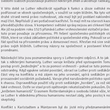
svědomí slabších pozastavuje platnost některých změn a uklidňuje radikály
V této době se Luther několikrát vyjadřuje k funkci a úloze světské m
podřizovat ve věcech společenských, v soužití se svým bližním. Na tyto vzt
druhé straně nemá právo rozhodovat, zda mají být její poddaní nakloněni p
mají číst. Nepřísluší jí ani potlačovat kacířství. To mají mít na starosti k
přesvědčujícího slova. V kompetenci světské správy nejsou ani církevní řád
Ale již na podzim roku 1525 přiznává Luther vrchnostenské vizitační právo
tuto praxi považuje za přirozenou. Při řešení společensko-politických o
říších, které se stává základem politické a společenské etiky. Pokouší se u
řád spočívá na přirozeném právu a donucovací moci. Křesťan má sice snáš
právo svých bližních. Lutherovy názory na společnost a postavení kře
proměnami.
Následující léta jsou poznamenána spory s Lutherovými odpůrci. A to jak z
tak s některými humanisty. Luther varuje knížata před vystoupením Tom
postup proti „bezbožným“ a to za pomoci vrchností – pokud se tuto pomoc
odstraněny. Když vypukne selské povstání, obrací se Luther proti sedláků
část viny na konfliktu a má zájem na jeho urovnání, upírá sedlákům pr
prosazování sociálních požadavků. Varuje před narušováním politicko-spo
k chaosu. Ospravedlňuje použití síly proti sedláckým „hordám“, za což sklíz
také vrchnost. Ostře se staví proti opětovným rekatolizačním pokusům. Do
„knížetem humanistů“ Erasmem Rotterdamským o svobodu lidské vůle, kter
se Luther k vědeckému přínosu humanismu nestaví zády, jeho postoj k no
skeptický.
Konflikt s Karlstadtem a Müntzerem byl do jisté míry předznamenání