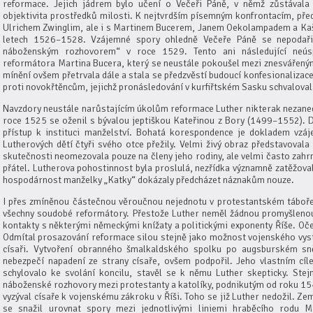
reformace. Jejich jádrem bylo učení o Večeři Páně, v němž zůstávala
objektivita prostředků milosti. K nejtvrdším písemným konfrontacím, p
Ulrichem Zwinglim, ale i s Martinem Bucerem, Janem Oekolampadem a K
letech 1526–1528. Vzájemné spory ohledně Večeře Páně se nepodařil
náboženským rozhovorem“ v roce 1529. Tento ani následující neús
reformátora Martina Bucera, který se neustále pokoušel mezi znesvářený
mínění ovšem přetrvala dále a stala se předzvěstí budoucí konfesionalizace
proti novokřtěncům, jejichž pronásledování v kurfiřtském Sasku schvaloval
Navzdory neustále narůstajícím úkolům reformace Luther nikterak nezaned
roce 1525 se oženil s bývalou jeptiškou Kateřinou z Bory (1499–1552). D
přístup k instituci manželství. Bohatá korespondence je dokladem vzá
Lutherových dětí čtyři svého otce přežily. Velmi živý obraz představoval
skutečnosti neomezovala pouze na členy jeho rodiny, ale velmi často zahr
přátel. Lutherova pohostinnost byla proslulá, nezřídka významně zatěžova
hospodárnost manželky „Katky“ dokázaly předcházet náznakům nouze.
I přes zmíněnou částečnou věroučnou nejednotu v protestantském táboře 
všechny soudobé reformátory. Přestože Luther neměl žádnou promyšlenou 
kontakty s některými německými knížaty a politickými exponenty Říše. Oč
Odmítal prosazování reformace silou stejně jako možnost vojenského vyst
císaři. Vytvoření obranného šmalkaldského spolku po augsburském sn
nebezpečí napadení ze strany císaře, ovšem podpořil. Jeho vlastním cí
schylovalo ke svolání koncilu, stavěl se k němu Luther skepticky. Ste
náboženské rozhovory mezi protestanty a katolíky, podnikutým od roku 1
vyzýval císaře k vojenskému zákroku v Říši. Toho se již Luther nedožil. Ze
se snažil urovnat spory mezi jednotlivými liniemi hraběcího rodu 