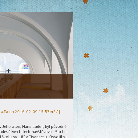
. Jeho otec, Hans Luder, byl původně
adesátých letech navštěvoval Martin
školu sv. Jiří v Eisenachu. Osvojil si