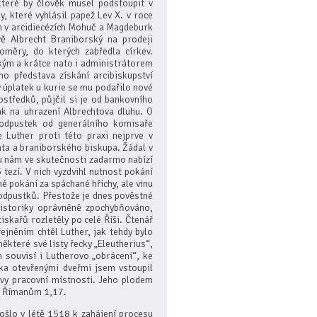
které by člověk musel podstoupit v
, které vyhlásil papež Lev X. v roce
em v arcidiecézích Mohuč a Magdeburk
ě Albrecht Braniborský na prodeji
měry, do kterých zabředla církev.
kým a krátce nato i administrátorem
ho představa získání arcibiskupství
 úplatek u kurie se mu podařilo nové
ostředků, půjčil si je od bankovního
ak na uhrazení Albrechtova dluhu. O
i odpustek od generálního komisaře
e Luther proti této praxi nejprve v
hta a braniborského biskupa. Žádal v
Tu nám ve skutečnosti zadarmo nabízí
 tezí. V nich vyzdvihl nutnost pokání
é pokání za spáchané hříchy, ale vinu
 odpustků. Přestože je dnes pověstné
historiky oprávněně zpochybňováno,
skařů rozletěly po celé Říši. Čtenář
ejněním chtěl Luther, jak tehdy bylo
ěkteré své listy řecky „Eleutherius“,
 souvisí i Lutherovo „obrácení“, ke
ka otevřenými dveřmi jsem vstoupil
ovy pracovní místnosti. Jeho plodem
tě Římanům 1,17.
ošlo v létě 1518 k zahájení procesu