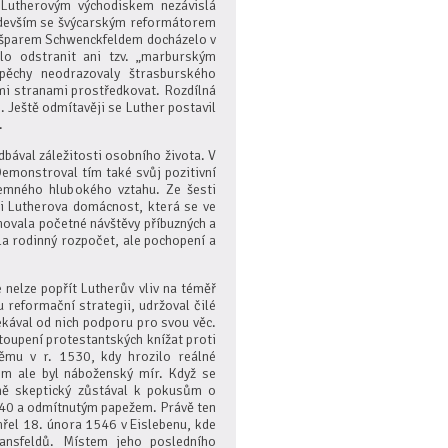
 Lutherovým východiskem nezávislá
ředevším se švýcarským reformátorem
ašparem Schwenckfeldem docházelo v
o odstranit ani tzv. „marburským
pěchy neodrazovaly štrasburského
mi stranami prostředkovat. Rozdílná
. Ještě odmítavěji se Luther postavil
.
bával záležitosti osobního života. V
emonstroval tím také svůj pozitivní
jemného hlubokého vztahu. Ze šesti
a i Lutherova domácnost, která se ve
novala početné návštěvy příbuzných a
la rodinný rozpočet, ale pochopení a
nelze popřít Lutherův vliv na téměř
reformační strategii, udržoval čilé
ekával od nich podporu pro svou věc.
oupení protestantských knížat proti
ěmu v r. 1530, kdy hrozilo reálné
lem ale byl náboženský mír. Když se
jně skeptický zůstával k pokusům o
540 a odmítnutým papežem. Právě ten
mřel 18. února 1546 v Eislebenu, kde
Mansfeldů. Místem jeho posledního