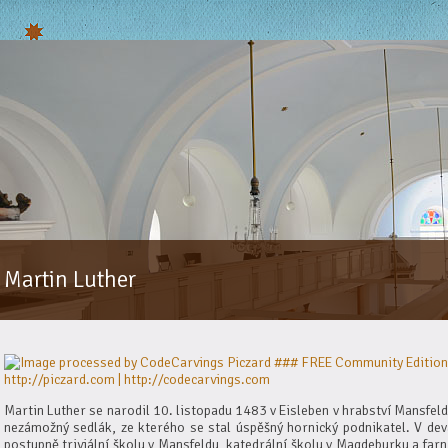
Martin Luther
Martin Luther se narodil 10. listopadu 1483 v Eisleben v hrabství Mansfeld
nezámožný sedlák, ze kterého se stal úspěšný hornický podnikatel. V dev
postupně triviální školu v Mansfeldu, katedrální školu v Magdeburku a farní 